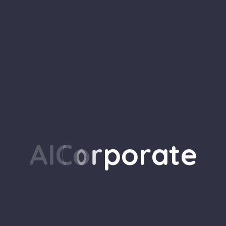
A
I
C
o
r
p
o
r
a
t
e